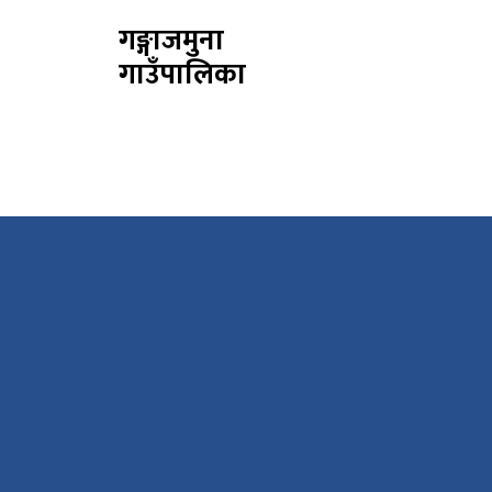
गङ्गाजमुना
गाउँपालिका