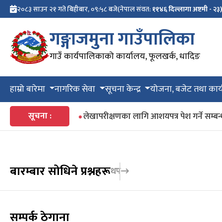
२०८३ साउन २१ गते बिहीबार, ०९:५८ बजे
(नेपाल संवत:
११४६ दिल्लागा अष्टमी - २३
गङ्गाजमुना गाउँपालिका
गाउँ कार्यपालिकाको कार्यालय, फूलखर्क, धादिङ
हाम्रो बारेमा
नागरिक सेवा
सूचना केन्द्र
योजना, बजेट तथा कार्
सूचना :
लेखापरीक्षणका लागि आशयपत्र पेश गर्ने सम्बन
बारम्बार सोधिने प्रश्नहरू
थप
सम्पर्क ठेगाना